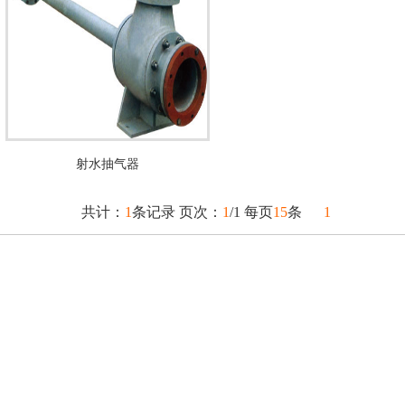
射水抽气器
共计：
1
条记录 页次：
1
/1 每页
15
条
1