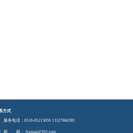
系方式
服务电话：0518-85213059 13327860381
邮 箱： lygsian@163.com